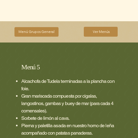
Menú Grupos General
Ver Menús
Menú 5
Alcachofa de Tudela terminadas a la plancha con
foie.
Gran mariscada compuesta por cigalas,
langostinos, gambas y buey de mar (para cada 4
comensales).
Sorbete de limón al cava.
Pierna y paletilla asada en nuestro horno de leña
acompañado con patatas panaderas.