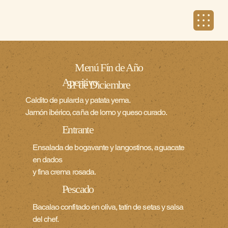
Menú Fín de Año
Aperitivo
31 de Diciembre
Caldito de pularda y patata yema.
Jamón ibérico, caña de lomo y queso curado.
Entrante
Ensalada de bogavante y langostinos, aguacate
en dados
y fina crema rosada.
Pescado
Bacalao confitado en oliva, tatín de setas y salsa
del chef.