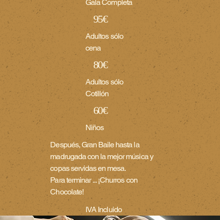
Gala Completa
95€
Adultos sólo
cena
80€
Adultos sólo
Cotillón
60€
Niños
Después, Gran Baile hasta la
madrugada con la mejor música y
copas servidas en mesa.
Para terminar ... ¡Churros con
Chocolate!
IVA Incluido