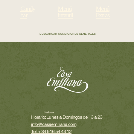
Candy
Menú
Menú
bar
infantil
Extras
DESCARGAR CONDICIONES GENERALES
Contáctenos
Horario: Lunes a Domingos de 13 a 23
info@casaemiliana.com
Tel: + 34 916 54 43 12